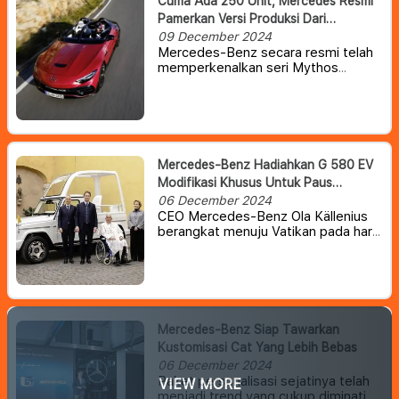
Cuma Ada 250 Unit, Mercedes Resmi
Pamerkan Versi Produksi Dari
PureSpeed Concept
09 December 2024
Mercedes-Benz secara resmi telah
memperkenalkan seri Mythos
terbaru atau versi terbaru , sebagai
jajaran kendaraan edisi terbatas
yang dibuat berdasarkan AMG SL.
Mercedes-Benz Hadiahkan G 580 EV
Modifikasi Khusus Untuk Paus
Fransiskus
06 December 2024
CEO Mercedes-Benz Ola Källenius
berangkat menuju Vatikan pada hari
Rabu untuk secara pribadi
menyambut Paus Fransiskus dan
menyerahkan kunci mobil
Mercedes-Benz G-Class yang
dimodifikasi khusus untuk sang
Paus.
Mercedes-Benz Siap Tawarkan
Kustomisasi Cat Yang Lebih Bebas
06 December 2024
Paket personalisasi sejatinya telah
VIEW MORE
menjadi trend yang cukup diminati