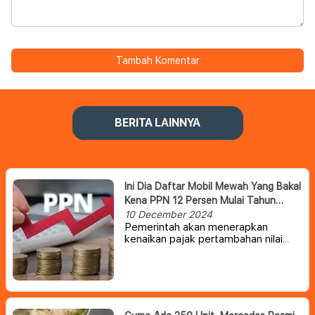
Tambah Komentar
BERITA LAINNYA
Ini Dia Daftar Mobil Mewah Yang Bakal
Kena PPN 12 Persen Mulai Tahun
Depan
10 December 2024
Pemerintah akan menerapkan
kenaikan pajak pertambahan nilai
(PPN) menjadi 12 persen untuk
barang mewah mulai 1 Januari 2025.
Ketentuan ini juga berimbas pada
mobil mewah yang dipasarkan di
Indonesia.