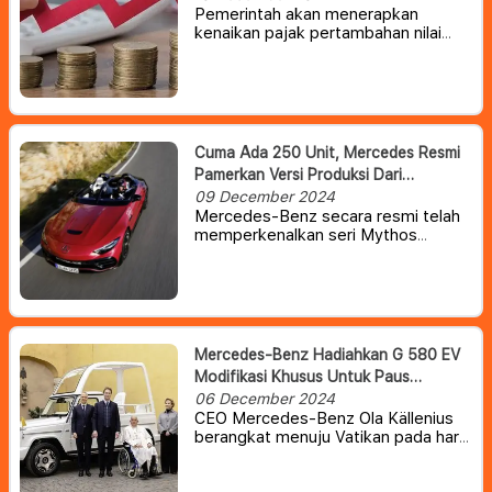
Pemerintah akan menerapkan
kenaikan pajak pertambahan nilai
(PPN) menjadi 12 persen untuk
barang mewah mulai 1 Januari 2025.
Ketentuan ini juga berimbas pada
mobil mewah yang dipasarkan di
Indonesia.
Cuma Ada 250 Unit, Mercedes Resmi
Pamerkan Versi Produksi Dari
PureSpeed Concept
09 December 2024
Mercedes-Benz secara resmi telah
memperkenalkan seri Mythos
terbaru atau versi terbaru , sebagai
jajaran kendaraan edisi terbatas
yang dibuat berdasarkan AMG SL.
Mercedes-Benz Hadiahkan G 580 EV
Modifikasi Khusus Untuk Paus
Fransiskus
06 December 2024
CEO Mercedes-Benz Ola Källenius
berangkat menuju Vatikan pada hari
Rabu untuk secara pribadi
menyambut Paus Fransiskus dan