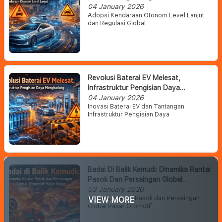
Otonom Level Lanjut
04 January 2026
Adopsi Kendaraan Otonom Level Lanjut
dan Regulasi Global
Revolusi Baterai EV Melesat,
Infrastruktur Pengisian Daya
Menghadang
04 January 2026
Inovasi Baterai EV dan Tantangan
Infrastruktur Pengisian Daya
Badai Di Balik Kemudi: Dinamika Rantai
Pasok Dan Persaingan Global
Otomotif Makin Panas
03 January 2026
Dinamika Rantai Pasok dan Persaingan
VIEW MORE
Global Pasar Otomotif