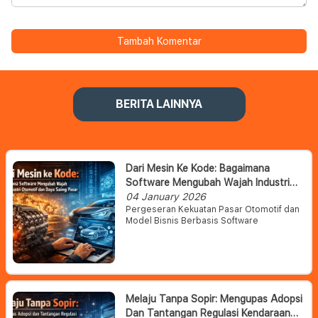
Tambah Komentar
BERITA LAINNYA
Dari Mesin Ke Kode: Bagaimana
Software Mengubah Wajah Industri
Otomotif Dan Daya Saing Pasar
04 January 2026
Pergeseran Kekuatan Pasar Otomotif dan
Model Bisnis Berbasis Software
Melaju Tanpa Sopir: Mengupas Adopsi
Dan Tantangan Regulasi Kendaraan