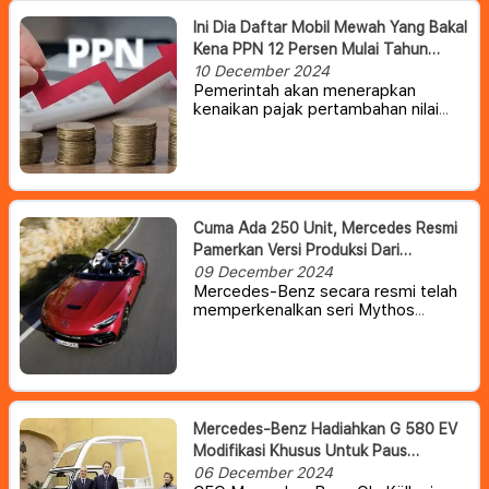
Ini Dia Daftar Mobil Mewah Yang Bakal
Kena PPN 12 Persen Mulai Tahun
Depan
10 December 2024
Pemerintah akan menerapkan
kenaikan pajak pertambahan nilai
(PPN) menjadi 12 persen untuk
barang mewah mulai 1 Januari 2025.
Ketentuan ini juga berimbas pada
mobil mewah yang dipasarkan di
Indonesia.
Cuma Ada 250 Unit, Mercedes Resmi
Pamerkan Versi Produksi Dari
PureSpeed Concept
09 December 2024
Mercedes-Benz secara resmi telah
memperkenalkan seri Mythos
terbaru atau versi terbaru , sebagai
jajaran kendaraan edisi terbatas
yang dibuat berdasarkan AMG SL.
Mercedes-Benz Hadiahkan G 580 EV
Modifikasi Khusus Untuk Paus
Fransiskus
06 December 2024