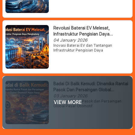
Revolusi Baterai EV Melesat,
Infrastruktur Pengisian Daya
Menghadang
04 January 2026
Inovasi Baterai EV dan Tantangan
Infrastruktur Pengisian Daya
Badai Di Balik Kemudi: Dinamika Rantai
Pasok Dan Persaingan Global
Otomotif Makin Panas
03 January 2026
Dinamika Rantai Pasok dan Persaingan
VIEW MORE
Global Pasar Otomotif