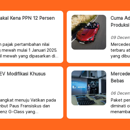
Bakal Kena PPN 12 Persen
Cuma Ad
Produksi
09 Decem
 pajak pertambahan nilai
Mercedes
 mewah mulai 1 Januari 2025.
terbaru a
il mewah yang dipasarkan di
yang dib
V Modifikasi Khusus
Mercedes
Bebas
06 Decem
angkat menuju Vatikan pada
Paket per
mbut Paus Fransiskus dan
diminati 
enz G-Class yang
menambah 
pelanggan