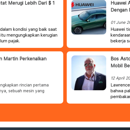
at Merugi Lebih Dari $ 1
Huawei 
Dengan 
01 June 2
dalam kondisi yang baik saat
Huawei t
is itu mengungkapkan kerugian
kendaraan
lum pajak.
bekerja s
Maybach 
on Martin Perkenalkan
Bos Asto
Mobil B
12 April 2
Lawrence 
ungkapkan rincian pertama
bahwa pab
nya, sebuah mesin yang
pembakara
seperti D