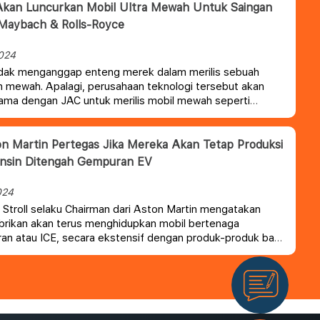
Akan Luncurkan Mobil Ultra Mewah Untuk Saingan
Maybach & Rolls-Royce
024
idak menganggap enteng merek dalam merilis sebuah
 mewah. Apalagi, perusahaan teknologi tersebut akan
ama dengan JAC untuk merilis mobil mewah seperti
dan Rolls-Royce.
n Martin Pertegas Jika Mereka Akan Tetap Produksi
ensin Ditengah Gempuran EV
024
Stroll selaku Chairman dari Aston Martin mengatakan
rikan akan terus menghidupkan mobil bertenaga
n atau ICE, secara ekstensif dengan produk-produk baru
B12, Vantage yang diperbarui, dan DBX707.