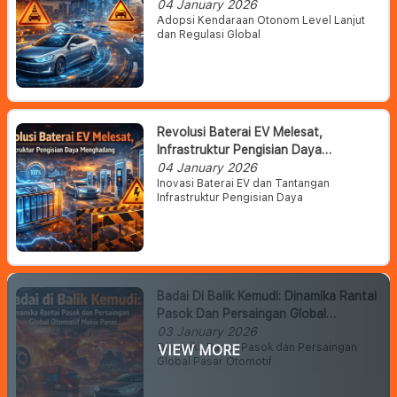
Otonom Level Lanjut
04 January 2026
Adopsi Kendaraan Otonom Level Lanjut
dan Regulasi Global
Revolusi Baterai EV Melesat,
Infrastruktur Pengisian Daya
Menghadang
04 January 2026
Inovasi Baterai EV dan Tantangan
Infrastruktur Pengisian Daya
Badai Di Balik Kemudi: Dinamika Rantai
Pasok Dan Persaingan Global
Otomotif Makin Panas
03 January 2026
Dinamika Rantai Pasok dan Persaingan
VIEW MORE
Global Pasar Otomotif