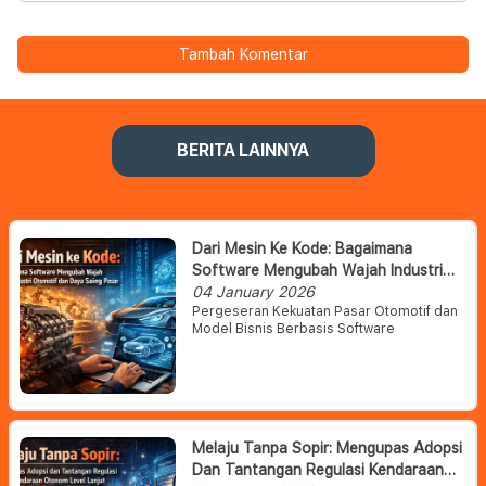
Tambah Komentar
BERITA LAINNYA
Dari Mesin Ke Kode: Bagaimana
Software Mengubah Wajah Industri
Otomotif Dan Daya Saing Pasar
04 January 2026
Pergeseran Kekuatan Pasar Otomotif dan
Model Bisnis Berbasis Software
Melaju Tanpa Sopir: Mengupas Adopsi
Dan Tantangan Regulasi Kendaraan