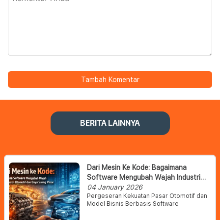
Tambah Komentar
BERITA LAINNYA
Dari Mesin Ke Kode: Bagaimana
Software Mengubah Wajah Industri
Otomotif Dan Daya Saing Pasar
04 January 2026
Pergeseran Kekuatan Pasar Otomotif dan
Model Bisnis Berbasis Software