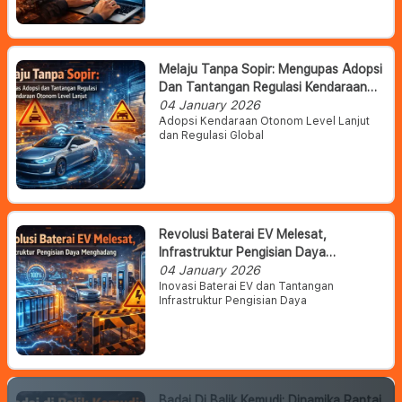
Melaju Tanpa Sopir: Mengupas Adopsi
Dan Tantangan Regulasi Kendaraan
Otonom Level Lanjut
04 January 2026
Adopsi Kendaraan Otonom Level Lanjut
dan Regulasi Global
Revolusi Baterai EV Melesat,
Infrastruktur Pengisian Daya
Menghadang
04 January 2026
Inovasi Baterai EV dan Tantangan
Infrastruktur Pengisian Daya
Badai Di Balik Kemudi: Dinamika Rantai