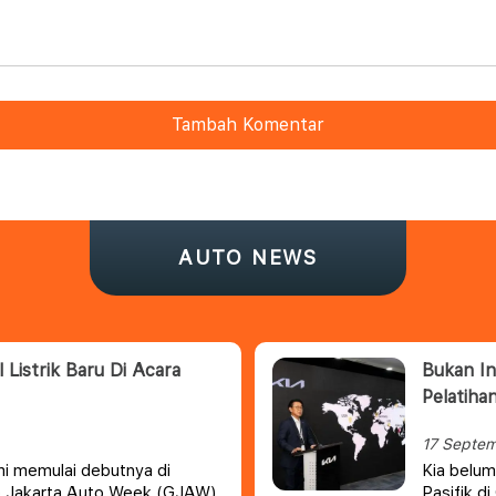
Tambah Komentar
AUTO NEWS
 Listrik Baru Di Acara
Bukan In
Pelatihan
17 Septe
smi memulai debutnya di
Kia belum
o Jakarta Auto Week (GJAW)
Pasifik d