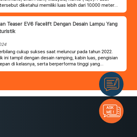
tersebut diketahui memiliki luas lebih dari 10.000 meter
i dengan total nilai investasi sebesar RM 3.000.000.
kan Teaser EV6 Facelift Dengan Desain Lampu Yang
uristik
024
erbilang cukup sukses saat meluncur pada tahun 2022.
rik ini tampil dengan desain ramping, kabin luas, pengisian
epan di kelasnya, serta berperforma tinggi yang
kan 576 hp.