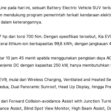
e pada hari ini, sebuah Battery Electric Vehicle SUV terb
 mendukung program pemerintah terkait kendaraan elektrifi
a dalam keterangannya.
87 hp dan torsi 700 Nm. Dengan spesifikasi tersebut, Kia 
aterai lithium-ion berkapasitas 99,8 kWh, dengan jangkauan 
itar 10 jam 45 menit apabila menggunakan pengisian daya A
berjenis DC dengan kapasitas 250 kW, hanya membutuhkan w
V9, mulai dari Wireless Charging, Ventilated and Heated Sea
kedua, Dual Panoramic Sunroof, Head Up Display, hingga P
 dari Forward Collision-avoidance Assist with Junction Turn
dance Assist, Blind Spot View Monitor, High Beam Assist, Dr