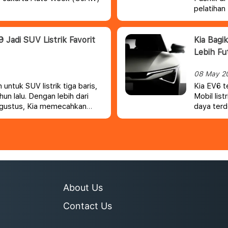
pelatihan 
persegi in
9 Jadi SUV Listrik Favorit
Kia Bagi
Lebih Fut
08 May 2
untuk SUV listrik tiga baris,
Kia EV6 t
hun lalu.
Dengan lebih dari
Mobil list
 Agustus, Kia memecahkan
daya terd
a berturut-turut.
menghasil
About Us
Contact Us