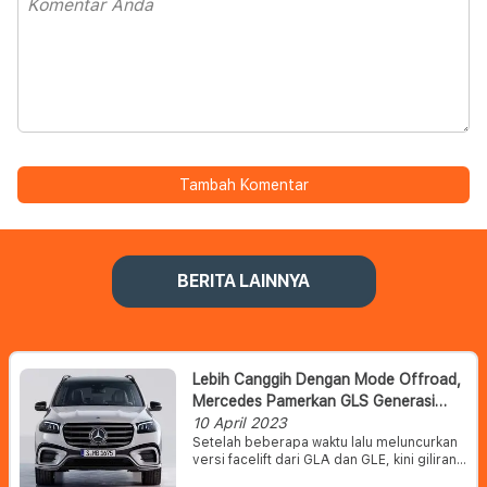
Tambah Komentar
BERITA LAINNYA
Lebih Canggih Dengan Mode Offroad,
Mercedes Pamerkan GLS Generasi
Terbaru
10 April 2023
Setelah beberapa waktu lalu meluncurkan
versi facelift dari GLA dan GLE, kini giliran
Mercedes-Benz GLS yang diberikan