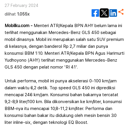
27 February 2024
dilihat
1.055x
Mobilku.com -
Menteri ATR/Kepala BPN AHY belum lama ini
terlihat menggunakan Mercedes-Benz GLS 450 sebagai
mobil dinasnya. Mobil ini merupakan salah satu SUV premium
di kelasnya, dengan banderol Rp 2,7 miliar dan punya
konsumsi BBM 1:10.
Menteri ATR/Kepala BPN Agus Harimurti
Yudhoyono (AHY) terlihat menggunakan Mercedes-Benz
GLS 450 dengan pelat nomor 'RI 41'.
Untuk performa, mobil ini punya akselerasi 0-100 km/jam
dalam waktu 6,2 detik. Top speed GLS 450 ini diprediksi
mencapai 246 km/jam. Konsumsi bahan bakarnya tercatat
9,2-8,9 liter/100 km.
Bila dikonversikan ke km/liter, konsumsi
BBM-nya itu mencapai 10,8-11,2 km/liter. Performa dan
konsumsi bahan bakar itu didukung oleh mesin bensin 3.0
liter inline-six, dengan teknologi EQ Boost.