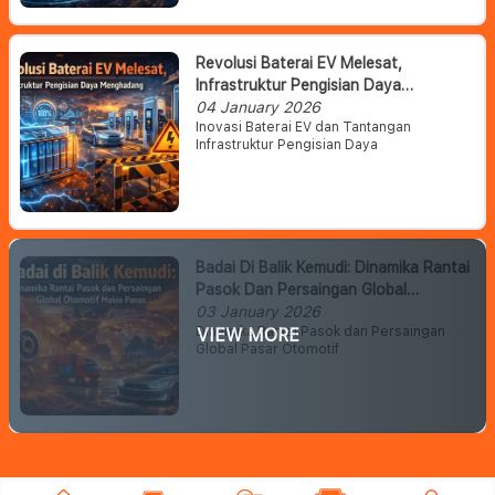
Revolusi Baterai EV Melesat,
Infrastruktur Pengisian Daya
Menghadang
04 January 2026
Inovasi Baterai EV dan Tantangan
Infrastruktur Pengisian Daya
Badai Di Balik Kemudi: Dinamika Rantai
Pasok Dan Persaingan Global
Otomotif Makin Panas
03 January 2026
Dinamika Rantai Pasok dan Persaingan
VIEW MORE
Global Pasar Otomotif