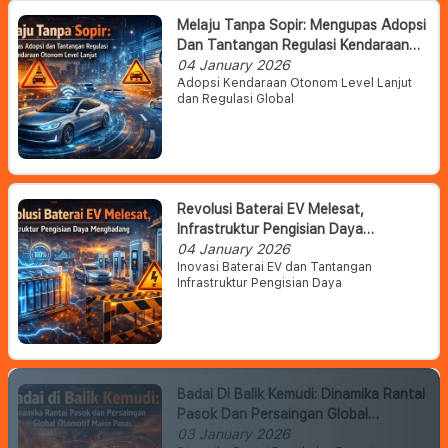
Melaju Tanpa Sopir: Mengupas Adopsi
Dan Tantangan Regulasi Kendaraan
Otonom Level Lanjut
04 January 2026
Adopsi Kendaraan Otonom Level Lanjut
dan Regulasi Global
Revolusi Baterai EV Melesat,
Infrastruktur Pengisian Daya
Menghadang
04 January 2026
Inovasi Baterai EV dan Tantangan
Infrastruktur Pengisian Daya
Badai Di Balik Kemudi: Dinamika Rantai
Pasok Dan Persaingan Global
Otomotif Makin Panas
03 January 2026