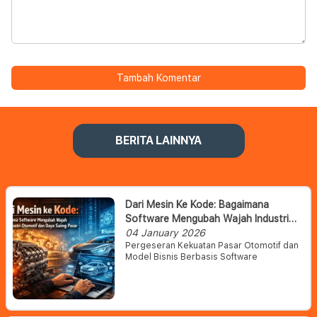
Tambah Komentar
BERITA LAINNYA
Dari Mesin Ke Kode: Bagaimana
Software Mengubah Wajah Industri
Otomotif Dan Daya Saing Pasar
04 January 2026
Pergeseran Kekuatan Pasar Otomotif dan
Model Bisnis Berbasis Software