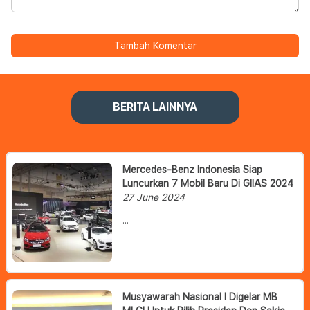
Tambah Komentar
BERITA LAINNYA
Mercedes-Benz Indonesia Siap
Luncurkan 7 Mobil Baru Di GIIAS 2024
27 June 2024
Mercedes-Benz Indonesia
mengatakan bahwa mereka telah
siap menggebrak pasar otomotif
tanah air dengan meluncurkan tujuh
model mobil baru di ajang Gaikindo
Indonesia International Auto Show
Musyawarah Nasional I Digelar MB
(GIIAS) 2024.