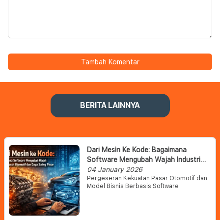
Tambah Komentar
BERITA LAINNYA
Dari Mesin Ke Kode: Bagaimana
Software Mengubah Wajah Industri
Otomotif Dan Daya Saing Pasar
04 January 2026
Pergeseran Kekuatan Pasar Otomotif dan
Model Bisnis Berbasis Software