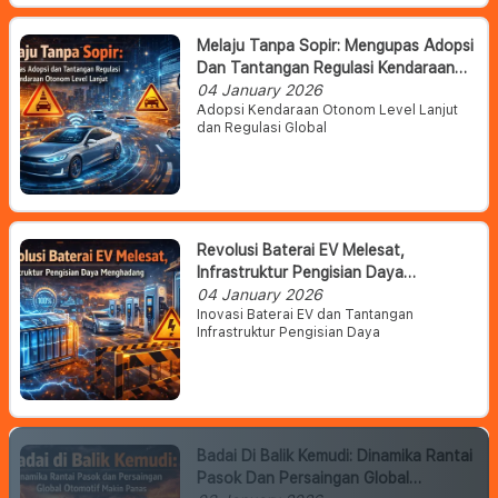
Melaju Tanpa Sopir: Mengupas Adopsi
Dan Tantangan Regulasi Kendaraan
Otonom Level Lanjut
04 January 2026
Adopsi Kendaraan Otonom Level Lanjut
dan Regulasi Global
Revolusi Baterai EV Melesat,
Infrastruktur Pengisian Daya
Menghadang
04 January 2026
Inovasi Baterai EV dan Tantangan
Infrastruktur Pengisian Daya
Badai Di Balik Kemudi: Dinamika Rantai
Pasok Dan Persaingan Global