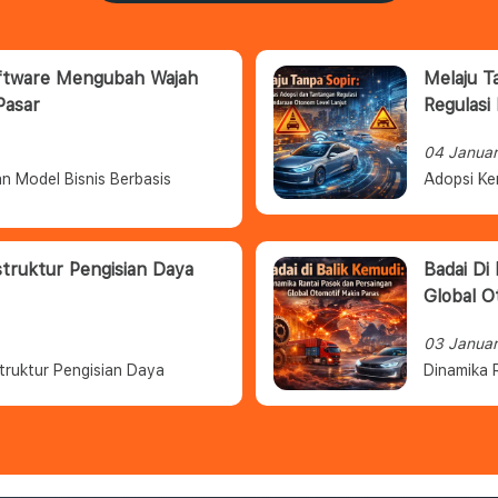
oftware Mengubah Wajah
Melaju T
Pasar
Regulasi
04 Janua
n Model Bisnis Berbasis
Adopsi Ke
struktur Pengisian Daya
Badai Di
Global O
03 Janua
truktur Pengisian Daya
Dinamika 