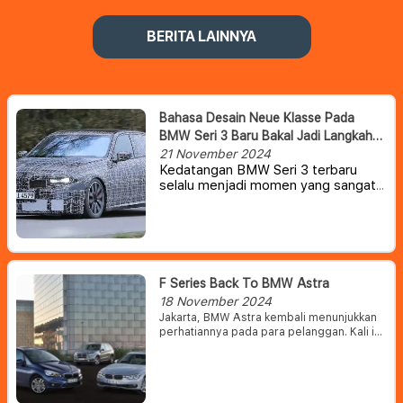
BERITA LAINNYA
Bahasa Desain Neue Klasse Pada
BMW Seri 3 Baru Bakal Jadi Langkah
Pionir
21 November 2024
Kedatangan BMW Seri 3 terbaru
selalu menjadi momen yang sangat
ditunggu bagi banyak pelanggan.
Namun, Seri 3 ini terbaru ini bakal
mengalami perubahan total dengan
mengusung tema 'Neue Klasse' –
mengawali era baru untuk desain dan
teknologi BMW.
F Series Back To BMW Astra
18 November 2024
Jakarta, BMW Astra kembali menunjukkan
perhatiannya pada para pelanggan. Kali ini
BMW Astra membidik para pecinta BMW
pengguna sasis F series dengan
menghadirkan promo khusus.