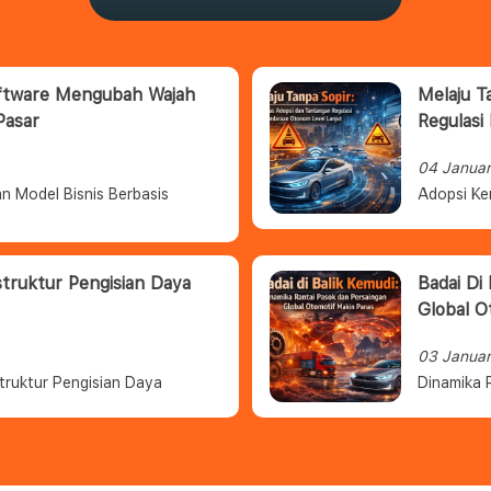
oftware Mengubah Wajah
Melaju T
Pasar
Regulasi
04 Janua
n Model Bisnis Berbasis
Adopsi Ke
struktur Pengisian Daya
Badai Di
Global O
03 Janua
truktur Pengisian Daya
Dinamika 