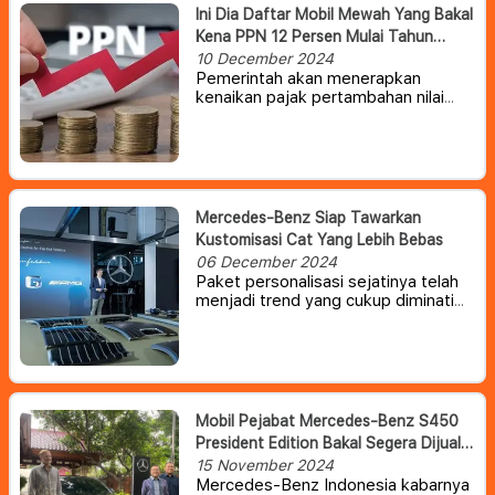
Ini Dia Daftar Mobil Mewah Yang Bakal
Kena PPN 12 Persen Mulai Tahun
Depan
10 December 2024
Pemerintah akan menerapkan
kenaikan pajak pertambahan nilai
(PPN) menjadi 12 persen untuk
barang mewah mulai 1 Januari 2025.
Ketentuan ini juga berimbas pada
mobil mewah yang dipasarkan di
Indonesia.
Mercedes-Benz Siap Tawarkan
Kustomisasi Cat Yang Lebih Bebas
06 December 2024
Paket personalisasi sejatinya telah
menjadi trend yang cukup diminati
oleh banyak pelanggan. Bagi
produsen, paket ini juga dapat
menambah pundi-pundi pendapatan
mereka, karena selalu ada saja
pelanggan yang menginginkan
sesuatu yang unik pada mobilnya.
Mobil Pejabat Mercedes-Benz S450
President Edition Bakal Segera Dijual
Bebas
15 November 2024
Mercedes-Benz Indonesia kabarnya