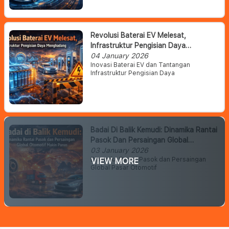
Revolusi Baterai EV Melesat,
Infrastruktur Pengisian Daya
Menghadang
04 January 2026
Inovasi Baterai EV dan Tantangan
Infrastruktur Pengisian Daya
Badai Di Balik Kemudi: Dinamika Rantai
Pasok Dan Persaingan Global
Otomotif Makin Panas
03 January 2026
Dinamika Rantai Pasok dan Persaingan
VIEW MORE
Global Pasar Otomotif