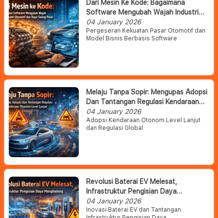
Dari Mesin Ke Kode: Bagaimana
Software Mengubah Wajah Industri
Otomotif Dan Daya Saing Pasar
04 January 2026
Pergeseran Kekuatan Pasar Otomotif dan
Model Bisnis Berbasis Software
Melaju Tanpa Sopir: Mengupas Adopsi
Dan Tantangan Regulasi Kendaraan
Otonom Level Lanjut
04 January 2026
Adopsi Kendaraan Otonom Level Lanjut
dan Regulasi Global
Revolusi Baterai EV Melesat,
Infrastruktur Pengisian Daya
Menghadang
04 January 2026
Inovasi Baterai EV dan Tantangan
Infrastruktur Pengisian Daya