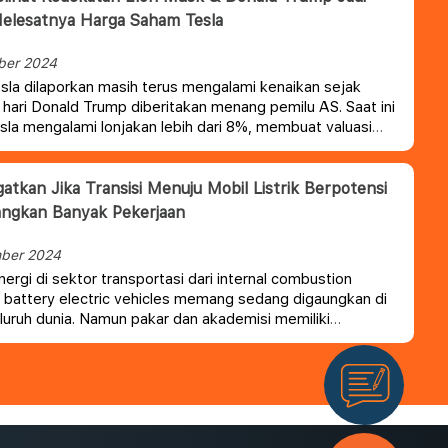
elesatnya Harga Saham Tesla
ber 2024
la dilaporkan masih terus mengalami kenaikan sejak
hari Donald Trump diberitakan menang pemilu AS. Saat ini
la mengalami lonjakan lebih dari 8%, membuat valuasi
 Elon Musk tersebut bernilai lebih dari $ 1 Triliun
gatkan Jika Transisi Menuju Mobil Listrik Berpotensi
angkan Banyak Pekerjaan
ber 2024
nergi di sektor transportasi dari internal combustion
 battery electric vehicles memang sedang digaungkan di
luruh dunia.
Namun pakar dan akademisi memiliki
n untuk tetap waspada agar transisi ini tidak
an masalah baru, terutama hilangnya pekerjaan di
sektor.