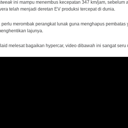
 
tweak
 ini mampu menembus kecepatan 347 km/jam, sebelum akh
ra telah menjadi deretan EV produksi tercepat di dunia.
 perlu merombak perangkat lunak guna menghapus pembatas yang
enghentikan lajunya.
aid melesat bagaikan hypercar, video dibawah ini sangat seru 