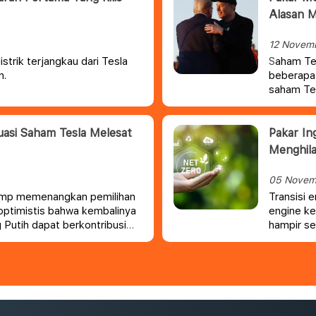
Alasan M
12 Novem
strik terjangkau dari Tesla
aham Tes
S
n.
beberapa 
saham Tes
perusahaan
asi Saham Tesla Melesat
Pakar In
Menghil
05 Novem
Trump memenangkan pemilihan
Transisi e
optimistis bahwa kembalinya
engine ke
Putih dapat berkontribusi
hampir se
pandangka
menimbulk
beberapa 