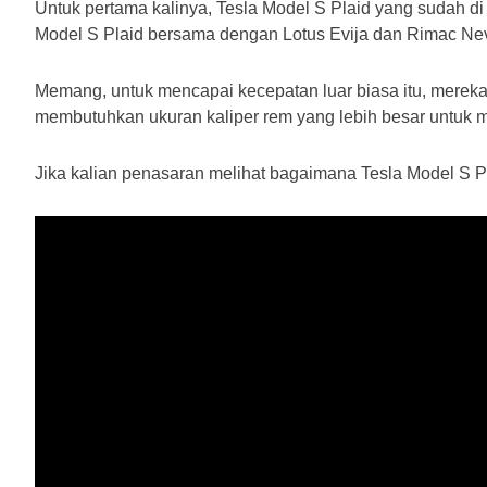
Untuk pertama kalinya, Tesla Model S Plaid yang sudah di
Model S Plaid bersama dengan Lotus Evija dan Rimac Neve
Memang, untuk mencapai kecepatan luar biasa itu, mereka
membutuhkan ukuran kaliper rem yang lebih besar untuk m
Jika kalian penasaran melihat bagaimana Tesla Model S Pl