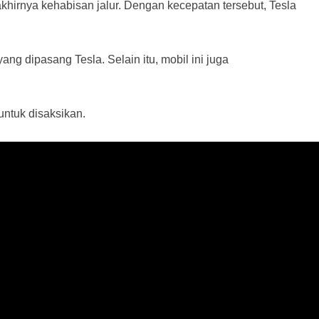
irnya kehabisan jalur. Dengan kecepatan tersebut, Tesla 
 dipasang Tesla. Selain itu, mobil ini juga 
untuk disaksikan.