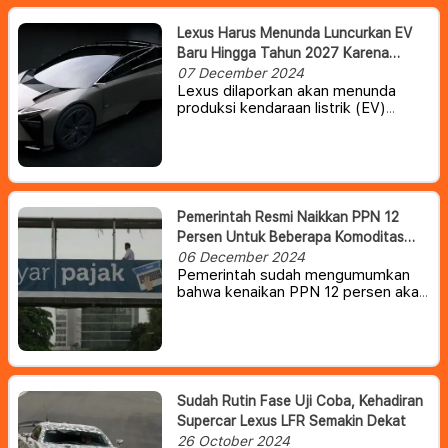
Lexus Harus Menunda Luncurkan EV
Baru Hingga Tahun 2027 Karena
Toyota Masih Perlu Waktu
07 December 2024
Lexus dilaporkan akan menunda
produksi kendaraan listrik (EV)
generasi berikutnya, termasuk
sedan IS yang telah lama dihentikan
produksinya.
Pemerintah Resmi Naikkan PPN 12
Persen Untuk Beberapa Komoditas
Mewah
06 December 2024
Pemerintah sudah mengumumkan
bahwa kenaikan PPN 12 persen akan
tetap berlaku. Namun, tidak semua
barang akan terkena pajak tersebut,
melainkan hanya barang-barang
mewah saja, termasuk kendaraan
mewah.
Sudah Rutin Fase Uji Coba, Kehadiran
Supercar Lexus LFR Semakin Dekat
26 October 2024