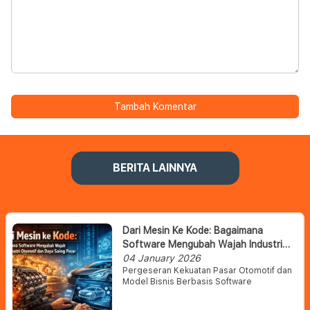
Tambah Komentar
BERITA LAINNYA
Dari Mesin Ke Kode: Bagaimana
Software Mengubah Wajah Industri
Otomotif Dan Daya Saing Pasar
04 January 2026
Pergeseran Kekuatan Pasar Otomotif dan
Model Bisnis Berbasis Software