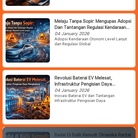
Melaju Tanpa Sopir: Mengupas Adopsi
Dan Tantangan Regulasi Kendaraan
Otonom Level Lanjut
04 January 2026
Adopsi Kendaraan Otonom Level Lanjut
dan Regulasi Global
Revolusi Baterai EV Melesat,
Infrastruktur Pengisian Daya
Menghadang
04 January 2026
Inovasi Baterai EV dan Tantangan
Infrastruktur Pengisian Daya
Badai Di Balik Kemudi: Dinamika Rantai