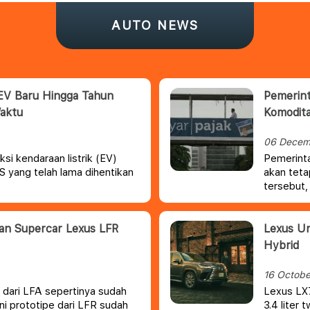
AUTO NEWS
EV Baru Hingga Tahun
Pemerin
Waktu
Komodit
06 Decem
i kendaraan listrik (EV)
Pemerint
S yang telah lama dihentikan
akan teta
tersebut,
kendaraa
ran Supercar Lexus LFR
Lexus U
Hybrid
16 Octobe
 dari LFA sepertinya sudah
Lexus LX
ni prototipe dari LFR sudah
3.4 liter