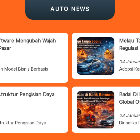
AUTO NEWS
oftware Mengubah Wajah
Melaju T
Pasar
Regulasi
04 Janua
n Model Bisnis Berbasis
Adopsi Ke
struktur Pengisian Daya
Badai Di
Global O
03 Janua
truktur Pengisian Daya
Dinamika 