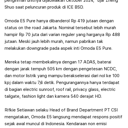
pengiriman unitnya dijadwalkan Oktober 2024," ujar Zheng
Shuo saat peluncuran produk di ICE BSD.
Omoda E5 Pure hanya dibanderol Rp 419 jutaan dengan
status on the road Jakarta. Nominal tersebut lebih murah
hampir Rp 70 juta dari varian reguler yang harganya Rp 488
jutaan. Meski jauh lebih murah, namun pabrikan tak
melakukan downgrade pada aspek inti Omoda E5 Pure.
Mereka tetap membekalinya dengan 17 ADAS, baterai
dengan jarak tempuh 505 km dengan pengetesan NCDC,
dan motor listrik yang mampu berakselerasi dari nol ke 100
kpj dalam waktu 7,6 detik.
Pengurangannya hanya terdapat
di bagian electric sunroof, roof rail, privacy glass, electric
tailgate, fashion light dan kamera 540 derajat HD.
Rifkie Setiawan selaku Head of Brand Department PT CSI
mengatakan, Omoda E5 langsung mendapat respons positif
sejak awal muncul di Indonesia. Kendaraan non emisi