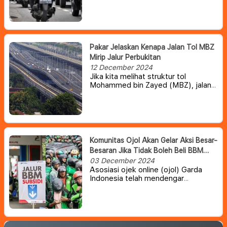
dari tiga bulan, diusulkan pelat
nomornya diubah menjadi DK.
Pakar Jelaskan Kenapa Jalan Tol MBZ
Mirip Jalur Perbukitan
12 December 2024
Jika kita melihat struktur tol
Mohammed bin Zayed (MBZ), jalan
tol ini cukup berbeda dengan yang
lain karena lebih mirip jalur
perbukitan naik dan turun.
Komunitas Ojol Akan Gelar Aksi Besar-
Besaran Jika Tidak Boleh Beli BBM
Subsidi
03 December 2024
Asosiasi ojek online (ojol) Garda
Indonesia telah mendengar
pernyataan Menteri Energi dan
Sumber Daya Mineral (ESDM), Bahlil
Lahadalia mengenai pembatasan
BBM subsidi untuk ojol yang belum
final. Meski demikian, mereka tetap