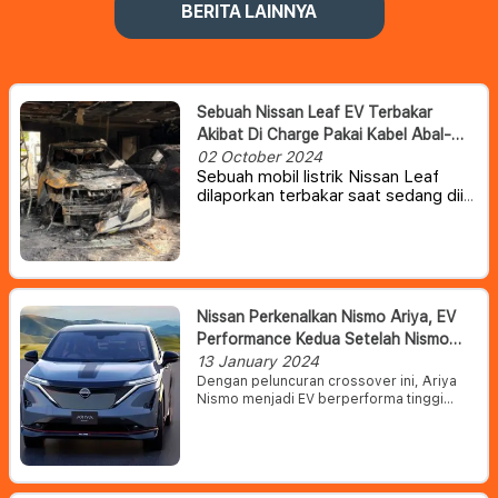
BERITA LAINNYA
Sebuah Nissan Leaf EV Terbakar
Akibat Di Charge Pakai Kabel Abal-
Abal
02 October 2024
Sebuah mobil listrik Nissan Leaf
dilaporkan terbakar saat sedang diisi
daya di garasi rumah di Melbourne,
Australia. Namun, pihak berwenang
menyatakan bahwa kebakaran
tersebut bukan disebabkan oleh
kesalahan pada mobil, tetapi karena
penggunaan kabel charger pihak
Nissan Perkenalkan Nismo Ariya, EV
ketiga yang tidak memiliki standar.
Performance Kedua Setelah Nismo
Leaf
13 January 2024
Dengan peluncuran crossover ini, Ariya
Nismo menjadi EV berperforma tinggi
kedua yang diperkenalkan oleh Nissan
setelah Leaf Nismo pada tahun 2018.
Seperti halnya Leaf Nismo, Ariya Nismo
menawarkan akselerasi yang agresif dan
lebih cepat dengan pengendalian yang