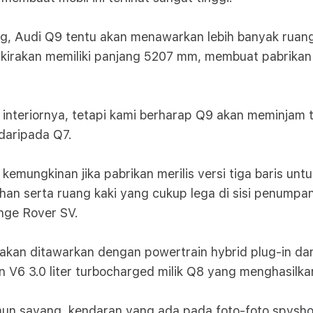
, Audi Q9 tentu akan menawarkan lebih banyak ruang 
irakan memiliki panjang 5207 mm, membuat pabrikan 
teriornya, tetapi kami berharap Q9 akan meminjam tek
 daripada Q7.
emungkinan jika pabrikan merilis versi tiga baris unt
han serta ruang kaki yang cukup lega di sisi penump
nge Rover SV.
 akan ditawarkan dengan powertrain hybrid plug-in da
V6 3.0 liter turbocharged milik Q8 yang menghasilka
n sayang, kendaran yang ada pada foto-foto spyshot s