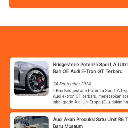
Bridgestone Potenza Sport A Ultr
Ban OE Audi E-Tron GT Terbaru
24 September 2024
• Ban Bridgestone Potenza Sport A terpi
Audi e-tron GT terbaru, menetapkan st
label grade A di Uni Eropa (EU) dalam ha
baterai lebih jauh.
• Ban khusus Bridgestone ini dikemban
untuk memenuhi tuntutan performa tert
Audi Akan Produksi Satu Unit R8 T
tetap mengutamakan safety dan sustaina
Baru Museum