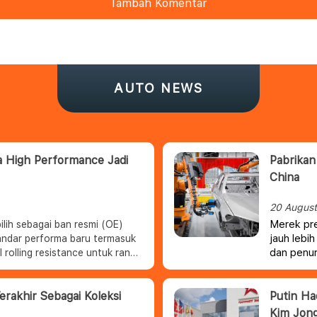
Tambah Komentar
AUTO NEWS
a High Performance Jadi
Pabrikan
China
20 Augus
Merek pr
lih sebagai ban resmi (OE)
jauh lebi
andar performa baru termasuk
dan penur
l rolling resistance untuk range
diberikan 
gkan dengan teknologi ENLITEN
inggi Audi e-tron GT dengan
erakhir Sebagai Koleksi
Putin Ha
bility.
Kim Jon