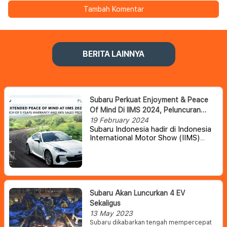
Tambah Komentar
BERITA LAINNYA
Subaru Perkuat Enjoyment & Peace
Of Mind Di IIMS 2024, Peluncuran
Garansi Resmi 5-Tahun & Harga
19 February 2024
Subaru Indonesia hadir di Indonesia
Subaru BRZ 2024
International Motor Show (IIMS)
2024 melalui jaringan dealer
resminya PLAZA SUBARU di hall A8
bersama program-program
unggulan. Mulai dari peresmian
garansi pabrik hingga 5 tahun untuk
semua lini kendaraan terbaru Subaru,
Subaru Akan Luncurkan 4 EV
pengumuman harga resmi Subaru
Sekaligus
BRZ model year 2024, hingga
13 May 2023
program penjualan yang hanya
Subaru dikabarkan tengah mempercepat
berlaku selama IIMS 2024; Tiket