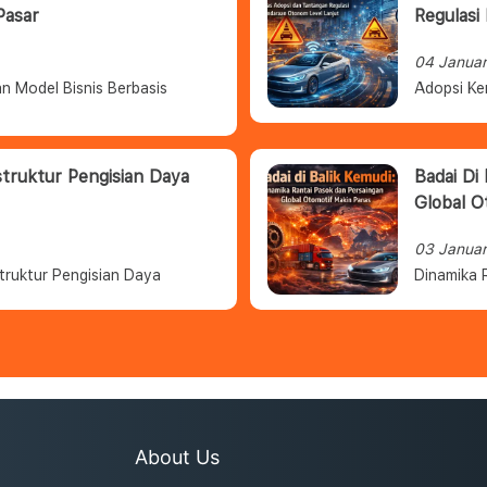
Pasar
Regulasi
04 Janua
n Model Bisnis Berbasis
Adopsi Ke
struktur Pengisian Daya
Badai Di
Global O
03 Janua
truktur Pengisian Daya
Dinamika 
About Us