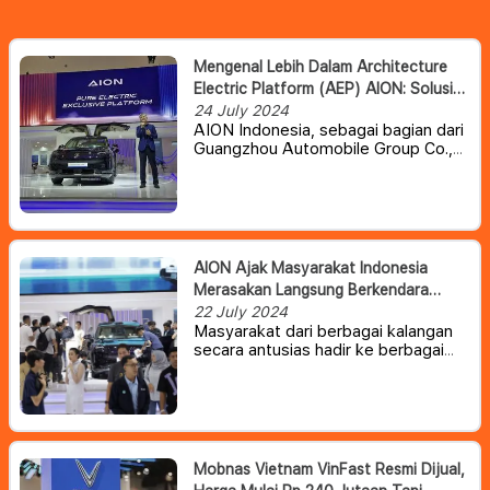
Mengenal Lebih Dalam Architecture
Electric Platform (AEP) AION: Solusi
Berkendara Cerdas Dan Ramah
24 July 2024
AION Indonesia, sebagai bagian dari
Lingkungan Untuk Konsumen
Guangzhou Automobile Group Co.,
Indonesia
Ltd. (GAC Group), menghadirkan
solusi berkendara cerdas (intelligent
companion) yang efisien dan ramah
lingkungan. Sebagai produsen mobil
listrik terkemuka yang menempati
peringkat kedua mobil kendaraan
AION Ajak Masyarakat Indonesia
listrik di China dan peringkat ketiga
Merasakan Langsung Berkendara
dunia sebagai mobil listrik terbaik,
Dengan Kecanggihan Teknologi Dari
22 July 2024
AION mengedepankan perpaduan
Masyarakat dari berbagai kalangan
teknologi EV+ICV (intelligent
EV AION
secara antusias hadir ke berbagai
connected vehicle).
booth untuk melihat dan merasakan
langsung deretan kendaraan dengan
serangkaian inovasi otomotif serta
teknologi yang terpajang di acara ini,
termasuk booth AION yang terletak
di Hall 3.
Mobnas Vietnam VinFast Resmi Dijual,