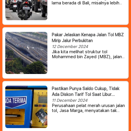
lama berada di Bali, misalnya lebih
dari tiga bulan, diusulkan pelat
nomornya diubah menjadi DK.
Pakar Jelaskan Kenapa Jalan Tol MBZ
Mirip Jalur Perbukitan
12 December 2024
Jika kita melihat struktur tol
Mohammed bin Zayed (MBZ), jalan
tol ini cukup berbeda dengan yang
lain karena lebih mirip jalur
perbukitan naik dan turun.
Pastikan Punya Saldo Cukup, Tidak
Ada Diskon Tarif Tol Saat Libur
Nataru
11 December 2024
Perusahaan pelat merah urusan jalan
tol, Jasa Marga, menyatakan tak
memberi diskon tarif jalan tol
semasa libur Natal 2024 dan Tahun
Baru 2025. Bagi Anda yang ingin
berkendara melintasi jalan tol akhir