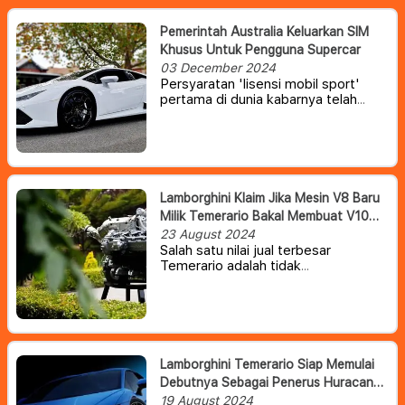
Pemerintah Australia Keluarkan SIM
Khusus Untuk Pengguna Supercar
03 December 2024
Persyaratan 'lisensi mobil sport'
pertama di dunia kabarnya telah
mulai dilakukan di Australia.
Kasus ini
bermula ketika seorang pria asal
Australia Selatan terkena tilang saat
mengendarakan Lamborghini
Huracana miliknya
Lamborghini Klaim Jika Mesin V8 Baru
Milik Temerario Bakal Membuat V10
Terlupakan.
23 August 2024
Salah satu nilai jual terbesar
Temerario adalah tidak
menggunakan mesin yang sama,
Forschini bahkan jika penggemar
otomotif tidak akan menemukan V8
serupa di mobil manapun. Dia bahkan
bersumpah jika mesin ini akan
membuat kalian melupakan V10 milik
Lamborghini Temerario Siap Memulai
Huracan.
Debutnya Sebagai Penerus Huracan
V8 Hybrid
19 August 2024