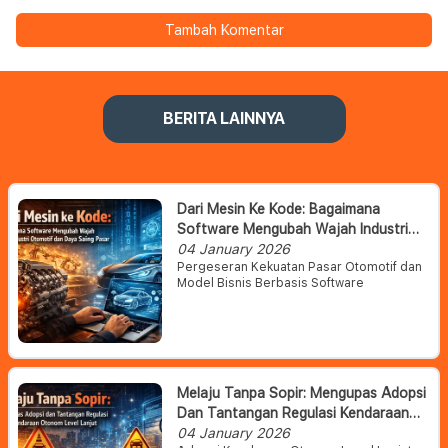
Tambah Komentar
BERITA LAINNYA
Dari Mesin Ke Kode: Bagaimana
Software Mengubah Wajah Industri
Otomotif Dan Daya Saing Pasar
04 January 2026
Pergeseran Kekuatan Pasar Otomotif dan
Model Bisnis Berbasis Software
Melaju Tanpa Sopir: Mengupas Adopsi
Dan Tantangan Regulasi Kendaraan
Otonom Level Lanjut
04 January 2026