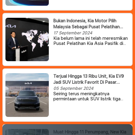
(GJAW) 2024.
Bukan Indonesia, Kia Motor Pilih
Malaysia Sebagai Pusat Pelatihan
Wilayah Asia Pasifik
17 September 2024
Kia belum lama ini telah meresmikan
Pusat Pelatihan Kia Asia Pasifik di
Glenmarie, Shah Alam, Malaysia,
Kamis (12/9). Pusat pelatihan
tersebut diketahui memiliki luas lebih
dari 10.000 meter persegi ini dengan
total nilai investasi sebesar RM
3.000.000.
Terjual Hingga 13 Ribu Unit, Kia EV9
Jadi SUV Listrik Favorit Di Pasar
Amerika Serikat
05 September 2024
Seiring terus meningkatnya
permintaan untuk SUV listrik tiga
baris, penjualan Kia temeningkat
27% dari tahun lalu.
Dengan lebih dari
75.200 kendaraan terjual pada bulan
Agustus, Kia memecahkan rekor
penjualan di AS untuk bulan kedua
berturut-turut.
Muat Hingga 11 Penumpang, New Kia