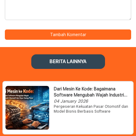
Tambah Komentar
BERITA LAINNYA
Dari Mesin Ke Kode: Bagaimana
Software Mengubah Wajah Industri
Otomotif Dan Daya Saing Pasar
04 January 2026
Pergeseran Kekuatan Pasar Otomotif dan
Model Bisnis Berbasis Software