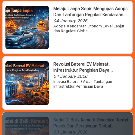
Melaju Tanpa Sopir: Mengupas Adopsi
Dan Tantangan Regulasi Kendaraan
Otonom Level Lanjut
04 January 2026
Adopsi Kendaraan Otonom Level Lanjut
dan Regulasi Global
Revolusi Baterai EV Melesat,
Infrastruktur Pengisian Daya
Menghadang
04 January 2026
Inovasi Baterai EV dan Tantangan
Infrastruktur Pengisian Daya
Badai Di Balik Kemudi: Dinamika Rantai
Pasok Dan Persaingan Global
Otomotif Makin Panas
03 January 2026