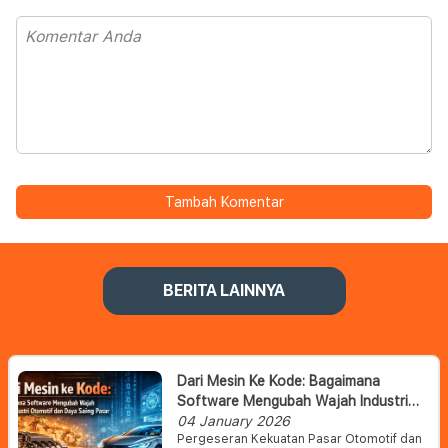
Tambah Komentar
BERITA LAINNYA
Dari Mesin Ke Kode: Bagaimana
Software Mengubah Wajah Industri
Otomotif Dan Daya Saing Pasar
04 January 2026
Pergeseran Kekuatan Pasar Otomotif dan