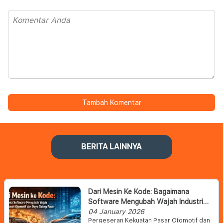
Tambah Komentar
BERITA LAINNYA
Dari Mesin Ke Kode: Bagaimana
Software Mengubah Wajah Industri
Otomotif Dan Daya Saing Pasar
04 January 2026
Pergeseran Kekuatan Pasar Otomotif dan