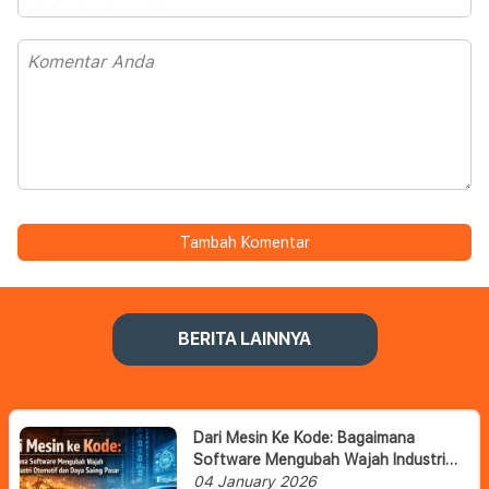
Tambah Komentar
BERITA LAINNYA
Dari Mesin Ke Kode: Bagaimana
Software Mengubah Wajah Industri
Otomotif Dan Daya Saing Pasar
04 January 2026