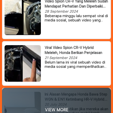
Video Spion CR-V Yang Meleleh Sudah
Mendapat Perhatian Dan Diperbaiki
Honda Indonesia
28 September 2024
Beberapa minggu lalu sempat viral di
media sosial, sebuah video yang
memperlihatkan cover spion Honda
CR-V hybrid yang meleleh. Dan
belum lama ini, PT Honda Prospect
Motor (HPM) menyebut sudah
memperbaiki mobil konsumen.
Viral Video Spion CR-V Hybrid
Meleleh, Honda Berikan Penjelasan
21 September 2024
Belum lama ini viral sebuah video di
media sosial yang memperlihatkan
bagian spion dari Honda CR-V e:HEV
alias CR-V Hybrid meleleh di siang
hari.
Ini Alasan Mengapa Honda Bawa Step
WGN & E:N1 Ketimbang HR-V Hybrid
Di GIIAS 2024
20 July 2024
Honda memastikan jika mereka akan
VIEW MORE