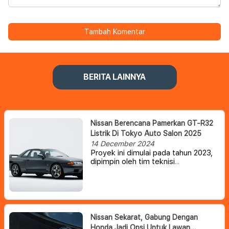
Tambah Komentar
BERITA LAINNYA
Nissan Berencana Pamerkan GT-R32
Listrik Di Tokyo Auto Salon 2025
14 December 2024
Proyek ini dimulai pada tahun 2023,
dipimpin oleh tim teknisi
sukarelawan di Nissan. Idenya lahir
dari keinginan seorang teknisi yang
ingin menambahkan elektrifikasi ke
R32 GT-R dalam upaya menciptakan
kembali daya tarik mobil untuk
generasi baru.
Nissan Sekarat, Gabung Dengan
Honda Jadi Opsi Untuk Lawan