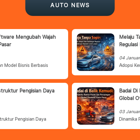
AUTO NEWS
oftware Mengubah Wajah
Melaju T
Pasar
Regulasi
04 Janua
n Model Bisnis Berbasis
Adopsi Ke
struktur Pengisian Daya
Badai Di
Global O
03 Janua
truktur Pengisian Daya
Dinamika 