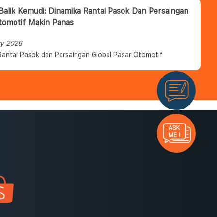
 Balik Kemudi: Dinamika Rantai Pasok Dan Persaingan
tomotif Makin Panas
ry 2026
Rantai Pasok dan Persaingan Global Pasar Otomotif