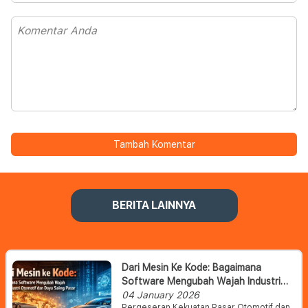
Tambah Komentar
BERITA LAINNYA
Dari Mesin Ke Kode: Bagaimana
Software Mengubah Wajah Industri
Otomotif Dan Daya Saing Pasar
04 January 2026
Pergeseran Kekuatan Pasar Otomotif dan