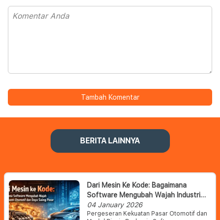
Tambah Komentar
BERITA LAINNYA
Dari Mesin Ke Kode: Bagaimana
Software Mengubah Wajah Industri
Otomotif Dan Daya Saing Pasar
04 January 2026
Pergeseran Kekuatan Pasar Otomotif dan