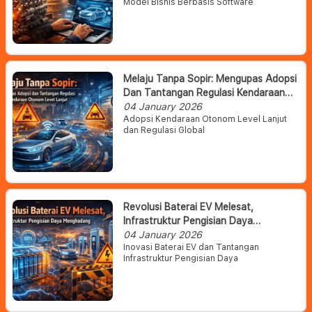
Model Bisnis Berbasis Software
Melaju Tanpa Sopir: Mengupas Adopsi
Dan Tantangan Regulasi Kendaraan
Otonom Level Lanjut
04 January 2026
Adopsi Kendaraan Otonom Level Lanjut
dan Regulasi Global
Revolusi Baterai EV Melesat,
Infrastruktur Pengisian Daya
Menghadang
04 January 2026
Inovasi Baterai EV dan Tantangan
Infrastruktur Pengisian Daya