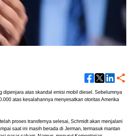
g dipenjara atas skandal emisi mobil diesel. Sebelumnya 
00.000 atas kesalahannya menyesatkan otoritas Amerika 
lah proses transfernya selesai, Schmidt akan menjalani 
ampai saat ini masih berada di Jerman, termasuk mantan 
lasi pasar saham. Namun, menurut Kementerian 