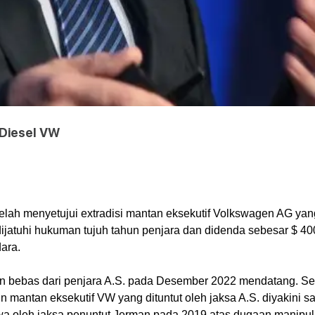
 Diesel VW
telah menyetujui extradisi mantan eksekutif Volkswagen AG yan
dijatuhi hukuman tujuh tahun penjara dan didenda sebesar $ 4
ara.
an bebas dari penjara A.S. pada Desember 2022 mendatang. Sete
 mantan eksekutif VW yang dituntut oleh jaksa A.S. diyakini s
kwa oleh jaksa penuntut Jerman pada 2019 atas dugaan manipu