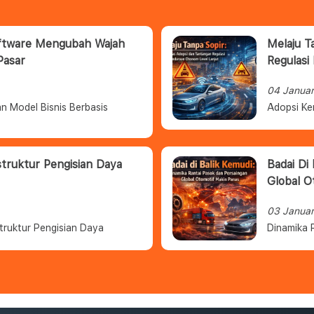
oftware Mengubah Wajah
Melaju T
Pasar
Regulasi
04 Janua
n Model Bisnis Berbasis
Adopsi Ke
struktur Pengisian Daya
Badai Di
Global O
03 Janua
truktur Pengisian Daya
Dinamika 