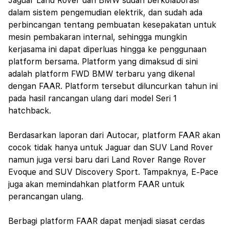
Jaguar Land Rover dan BMW sudah berkolaborasi
dalam sistem pengemudian elektrik, dan sudah ada
perbincangan tentang pembuatan kesepakatan untuk
mesin pembakaran internal, sehingga mungkin
kerjasama ini dapat diperluas hingga ke penggunaan
platform bersama. Platform yang dimaksud di sini
adalah platform FWD BMW terbaru yang dikenal
dengan FAAR. Platform tersebut diluncurkan tahun ini
pada hasil rancangan ulang dari model Seri 1
hatchback.
Berdasarkan laporan dari Autocar, platform FAAR akan
cocok tidak hanya untuk Jaguar dan SUV Land Rover
namun juga versi baru dari Land Rover Range Rover
Evoque and SUV Discovery Sport. Tampaknya, E-Pace
juga akan memindahkan platform FAAR untuk
perancangan ulang.
Berbagi platform FAAR dapat menjadi siasat cerdas