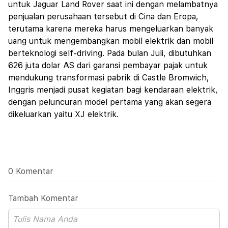
untuk Jaguar Land Rover saat ini dengan melambatnya
penjualan perusahaan tersebut di Cina dan Eropa,
terutama karena mereka harus mengeluarkan banyak
uang untuk mengembangkan mobil elektrik dan mobil
berteknologi self-driving. Pada bulan Juli, dibutuhkan
626 juta dolar AS dari garansi pembayar pajak untuk
mendukung transformasi pabrik di Castle Bromwich,
Inggris menjadi pusat kegiatan bagi kendaraan elektrik,
dengan peluncuran model pertama yang akan segera
dikeluarkan yaitu XJ elektrik.
0 Komentar
Tambah Komentar