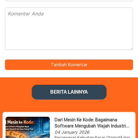
Tambah Komentar
BERITA LAINNYA
Dari Mesin Ke Kode: Bagaimana
Software Mengubah Wajah Industri
Otomotif Dan Daya Saing Pasar
04 January 2026
Pergeseran Kekuatan Pasar Otomotif dan