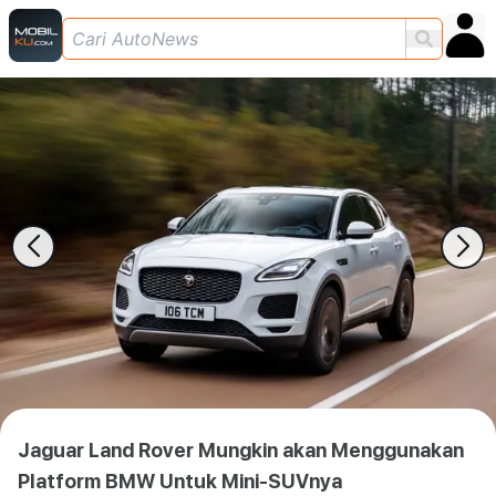
Jaguar Land Rover Mungkin akan Menggunakan
Platform BMW Untuk Mini-SUVnya