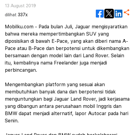
13 August 2019
dilihat
337x
Mobilku.com - Pada bulan Juli, Jaguar mengisyaratkan
bahwa mereka mempertimbangkan SUV yang
diposisikan di bawah E-Pace, yang akan diberi nama A-
Pace atau B-Pace dan berpotensi untuk dikembangkan
bersamaan dengan model lain dari Land Rover. Selain
itu, kembalinya nama Freelander juga menjadi
perbincangan.
Mengembangkan platform yang sesuai akan
membutuhkan banyak dana dan berpotensi tidak
menguntungkan bagi Jaguar Land Rover, jadi kerjasama
yang dibangun antara perusahaan mobil Inggris dan
BMW dapat menjadi alternatif, lapor Autocar pada hari
Senin.