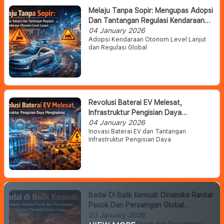
Melaju Tanpa Sopir: Mengupas Adopsi
Dan Tantangan Regulasi Kendaraan
Otonom Level Lanjut
04 January 2026
Adopsi Kendaraan Otonom Level Lanjut
dan Regulasi Global
Revolusi Baterai EV Melesat,
Infrastruktur Pengisian Daya
Menghadang
04 January 2026
Inovasi Baterai EV dan Tantangan
Infrastruktur Pengisian Daya
Badai Di Balik Kemudi: Dinamika Rantai
Pasok Dan Persaingan Global
Otomotif Makin Panas
03 January 2026
Dinamika Rantai Pasok dan Persaingan