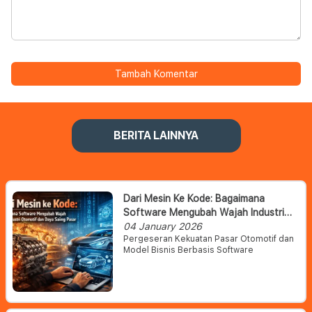
Tambah Komentar
BERITA LAINNYA
Dari Mesin Ke Kode: Bagaimana
Software Mengubah Wajah Industri
Otomotif Dan Daya Saing Pasar
04 January 2026
Pergeseran Kekuatan Pasar Otomotif dan
Model Bisnis Berbasis Software